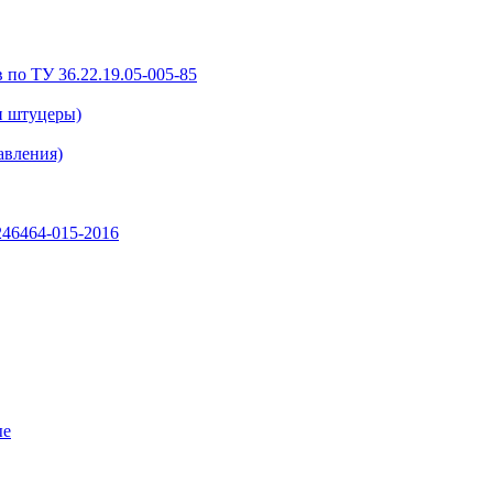
 по ТУ 36.22.19.05-005-85
и штуцеры)
авления)
46464-015-2016
ые