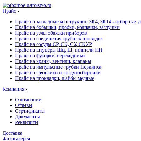
Прайс
Прайс на закладные конструкции ЗК4, ЗК14 - отборные ус
Прайс на бобышки, пробки, колпачки, заглушки
Прайс на узлы обвязки приборов
Прайс на соединения трубных проводок
Прайс на сосуды СР, СК, СУ, СКУР
Прайс на штуцеры Шц, Ш, ниппели НП
Прайс на футорки, переходники
Прайс на краны, вентили, клапаны
Прайс на импульсные трубки Перкинса
Прайс на грязевики и воздухосборники
Прайс на прокладки, шайбы медные
Компания
О компании
Отзывы
Сертификаты
Документы
Реквизиты
Доставка
Фотогалерея