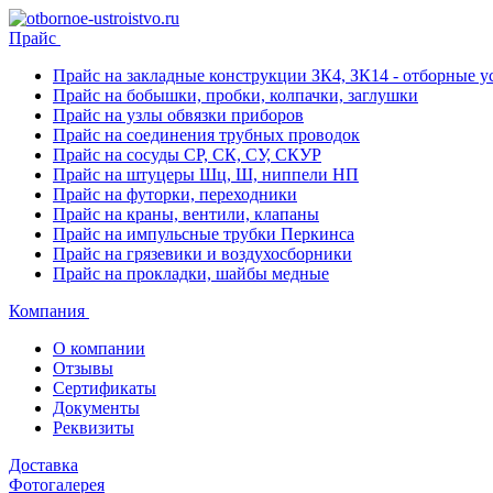
Прайс
Прайс на закладные конструкции ЗК4, ЗК14 - отборные ус
Прайс на бобышки, пробки, колпачки, заглушки
Прайс на узлы обвязки приборов
Прайс на соединения трубных проводок
Прайс на сосуды СР, СК, СУ, СКУР
Прайс на штуцеры Шц, Ш, ниппели НП
Прайс на футорки, переходники
Прайс на краны, вентили, клапаны
Прайс на импульсные трубки Перкинса
Прайс на грязевики и воздухосборники
Прайс на прокладки, шайбы медные
Компания
О компании
Отзывы
Сертификаты
Документы
Реквизиты
Доставка
Фотогалерея