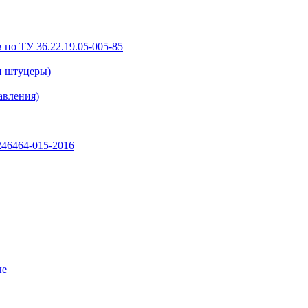
 по ТУ 36.22.19.05-005-85
и штуцеры)
авления)
46464-015-2016
ые