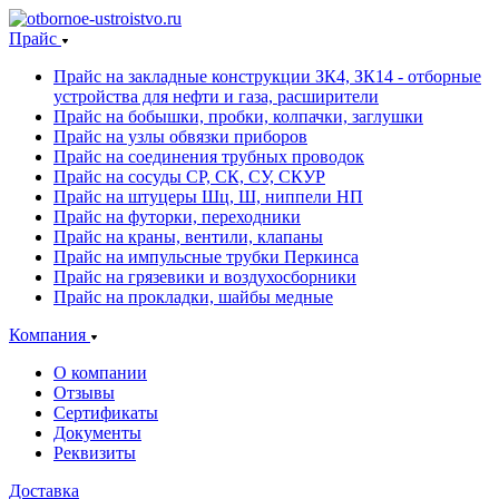
Прайс
Прайс на закладные конструкции ЗК4, ЗК14 - отборные
устройства для нефти и газа, расширители
Прайс на бобышки, пробки, колпачки, заглушки
Прайс на узлы обвязки приборов
Прайс на соединения трубных проводок
Прайс на сосуды СР, СК, СУ, СКУР
Прайс на штуцеры Шц, Ш, ниппели НП
Прайс на футорки, переходники
Прайс на краны, вентили, клапаны
Прайс на импульсные трубки Перкинса
Прайс на грязевики и воздухосборники
Прайс на прокладки, шайбы медные
Компания
О компании
Отзывы
Сертификаты
Документы
Реквизиты
Доставка