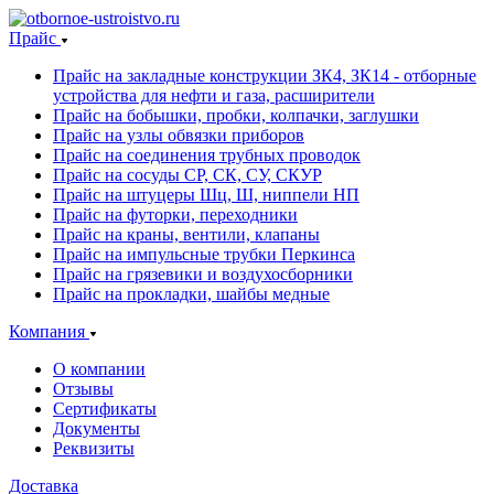
Прайс
Прайс на закладные конструкции ЗК4, ЗК14 - отборные
устройства для нефти и газа, расширители
Прайс на бобышки, пробки, колпачки, заглушки
Прайс на узлы обвязки приборов
Прайс на соединения трубных проводок
Прайс на сосуды СР, СК, СУ, СКУР
Прайс на штуцеры Шц, Ш, ниппели НП
Прайс на футорки, переходники
Прайс на краны, вентили, клапаны
Прайс на импульсные трубки Перкинса
Прайс на грязевики и воздухосборники
Прайс на прокладки, шайбы медные
Компания
О компании
Отзывы
Сертификаты
Документы
Реквизиты
Доставка