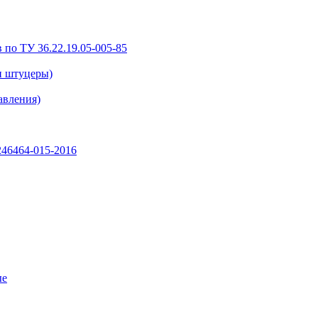
 по ТУ 36.22.19.05-005-85
и штуцеры)
авления)
46464-015-2016
ые