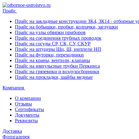
Прайс
Прайс на закладные конструкции ЗК4, ЗК14 - отборные ус
Прайс на бобышки, пробки, колпачки, заглушки
Прайс на узлы обвязки приборов
Прайс на соединения трубных проводок
Прайс на сосуды СР, СК, СУ, СКУР
Прайс на штуцеры Шц, Ш, ниппели НП
Прайс на футорки, переходники
Прайс на краны, вентили, клапаны
Прайс на импульсные трубки Перкинса
Прайс на грязевики и воздухосборники
Прайс на прокладки, шайбы медные
Компания
О компании
Отзывы
Сертификаты
Документы
Реквизиты
Доставка
Фотогалерея