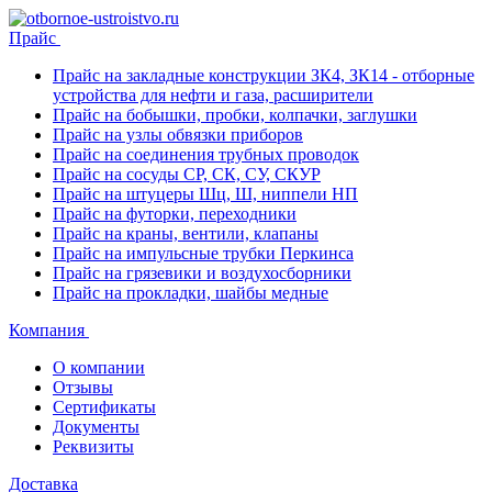
Прайс
Прайс на закладные конструкции ЗК4, ЗК14 - отборные
устройства для нефти и газа, расширители
Прайс на бобышки, пробки, колпачки, заглушки
Прайс на узлы обвязки приборов
Прайс на соединения трубных проводок
Прайс на сосуды СР, СК, СУ, СКУР
Прайс на штуцеры Шц, Ш, ниппели НП
Прайс на футорки, переходники
Прайс на краны, вентили, клапаны
Прайс на импульсные трубки Перкинса
Прайс на грязевики и воздухосборники
Прайс на прокладки, шайбы медные
Компания
О компании
Отзывы
Сертификаты
Документы
Реквизиты
Доставка