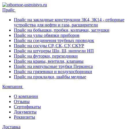
Прайс
Прайс на закладные конструкции ЗК4, ЗК14 - отборные
устройства для нефти и газа, расширители
Прайс на бобышки, пробки, колпачки, заглушки
Прайс на узлы обвязки приборов
Прайс на соединения трубных проводок
Прайс на сосуды СР, СК, СУ, СКУР
Прайс на штуцеры Шц, Ш, ниппели НП
Прайс на футорки, переходники
Прайс на краны, вентили, клапаны
Прайс на импульсные трубки Перкинса
Прайс на грязевики и воздухосборники
Прайс на прокладки, шайбы медные
Компания
О компании
Отзывы
Сертификаты
Документы
Реквизиты
Доставка