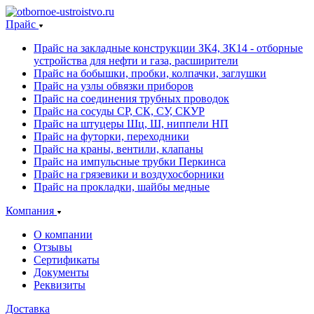
Прайс
Прайс на закладные конструкции ЗК4, ЗК14 - отборные
устройства для нефти и газа, расширители
Прайс на бобышки, пробки, колпачки, заглушки
Прайс на узлы обвязки приборов
Прайс на соединения трубных проводок
Прайс на сосуды СР, СК, СУ, СКУР
Прайс на штуцеры Шц, Ш, ниппели НП
Прайс на футорки, переходники
Прайс на краны, вентили, клапаны
Прайс на импульсные трубки Перкинса
Прайс на грязевики и воздухосборники
Прайс на прокладки, шайбы медные
Компания
О компании
Отзывы
Сертификаты
Документы
Реквизиты
Доставка