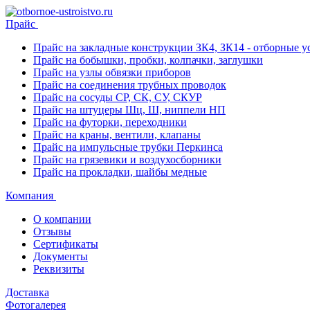
Прайс
Прайс на закладные конструкции ЗК4, ЗК14 - отборные ус
Прайс на бобышки, пробки, колпачки, заглушки
Прайс на узлы обвязки приборов
Прайс на соединения трубных проводок
Прайс на сосуды СР, СК, СУ, СКУР
Прайс на штуцеры Шц, Ш, ниппели НП
Прайс на футорки, переходники
Прайс на краны, вентили, клапаны
Прайс на импульсные трубки Перкинса
Прайс на грязевики и воздухосборники
Прайс на прокладки, шайбы медные
Компания
О компании
Отзывы
Сертификаты
Документы
Реквизиты
Доставка
Фотогалерея