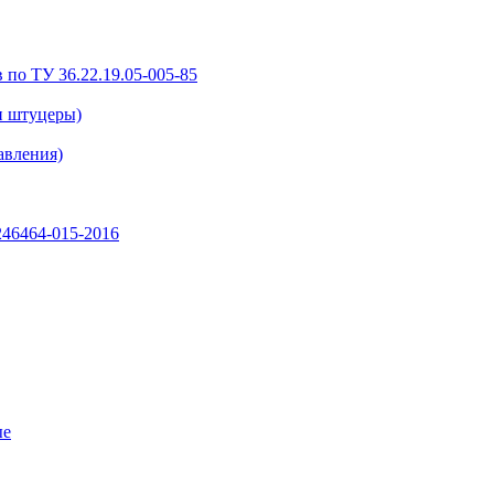
 по ТУ 36.22.19.05-005-85
и штуцеры)
авления)
46464-015-2016
ые