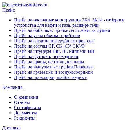
Прайс
Прайс на закладные конструкции ЗК4, ЗК14 - отборные
устройства для нефти и газа, расширители
Прайс на бобышки, пробки, колпачки, заглушки
Прайс на узлы обвязки приборов
Прайс на соединения трубных проводок
Прайс на сосуды СР, СК, СУ, СКУР
Прайс на штуцеры Шц, Ш, ниппели НП
Прайс на футорки, переходники
Прайс на краны, вентили, клапаны
Прайс на импульсные трубки Перкинса
Прайс на грязевики и воздухосборники
Прайс на прокладки, шайбы медные
Компания
О компании
Отзывы
Сертификаты
Документы
Реквизиты
Доставка