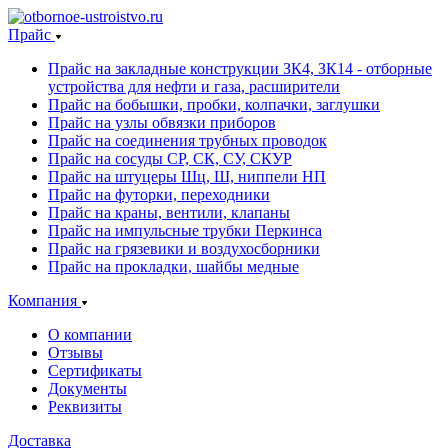
Прайс
Прайс на закладные конструкции ЗК4, ЗК14 - отборные
устройства для нефти и газа, расширители
Прайс на бобышки, пробки, колпачки, заглушки
Прайс на узлы обвязки приборов
Прайс на соединения трубных проводок
Прайс на сосуды СР, СК, СУ, СКУР
Прайс на штуцеры Шц, Ш, ниппели НП
Прайс на футорки, переходники
Прайс на краны, вентили, клапаны
Прайс на импульсные трубки Перкинса
Прайс на грязевики и воздухосборники
Прайс на прокладки, шайбы медные
Компания
О компании
Отзывы
Сертификаты
Документы
Реквизиты
Доставка