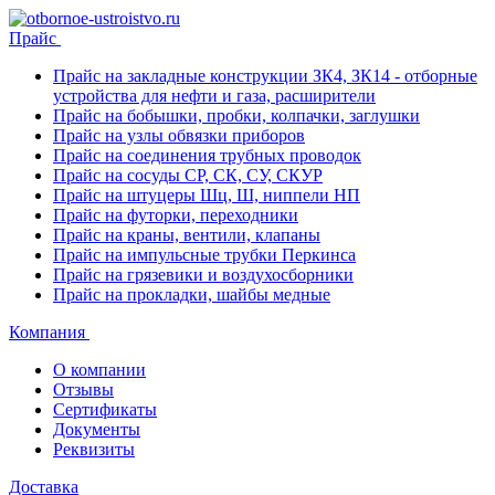
Прайс
Прайс на закладные конструкции ЗК4, ЗК14 - отборные
устройства для нефти и газа, расширители
Прайс на бобышки, пробки, колпачки, заглушки
Прайс на узлы обвязки приборов
Прайс на соединения трубных проводок
Прайс на сосуды СР, СК, СУ, СКУР
Прайс на штуцеры Шц, Ш, ниппели НП
Прайс на футорки, переходники
Прайс на краны, вентили, клапаны
Прайс на импульсные трубки Перкинса
Прайс на грязевики и воздухосборники
Прайс на прокладки, шайбы медные
Компания
О компании
Отзывы
Сертификаты
Документы
Реквизиты
Доставка