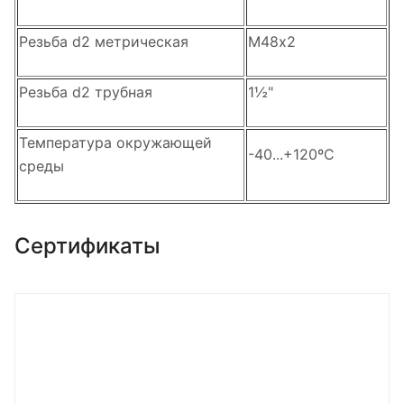
Резьба d2 метрическая
М48х2
Резьба d2 трубная
1½"
Температура окружающей
-40...+120ºС
среды
Сертификаты