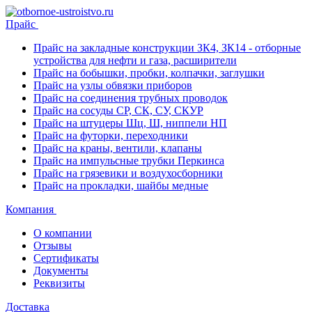
Прайс
Прайс на закладные конструкции ЗК4, ЗК14 - отборные
устройства для нефти и газа, расширители
Прайс на бобышки, пробки, колпачки, заглушки
Прайс на узлы обвязки приборов
Прайс на соединения трубных проводок
Прайс на сосуды СР, СК, СУ, СКУР
Прайс на штуцеры Шц, Ш, ниппели НП
Прайс на футорки, переходники
Прайс на краны, вентили, клапаны
Прайс на импульсные трубки Перкинса
Прайс на грязевики и воздухосборники
Прайс на прокладки, шайбы медные
Компания
О компании
Отзывы
Сертификаты
Документы
Реквизиты
Доставка