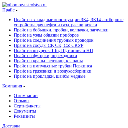
Прайс
Прайс на закладные конструкции ЗК4, ЗК14 - отборные
устройства для нефти и газа, расширители
Прайс на бобышки, пробки, колпачки, заглушки
Прайс на узлы обвязки приборов
Прайс на соединения трубных проводок
Прайс на сосуды СР, СК, СУ, СКУР
Прайс на штуцеры Шц, Ш, ниппели НП
Прайс на футорки, переходники
Прайс на краны, вентили, клапаны
Прайс на импульсные трубки Перкинса
Прайс на грязевики и воздухосборники
Прайс на прокладки, шайбы медные
Компания
О компании
Отзывы
Сертификаты
Документы
Реквизиты
Доставка