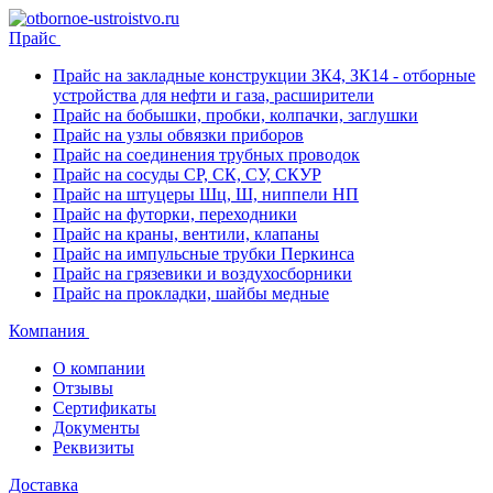
Прайс
Прайс на закладные конструкции ЗК4, ЗК14 - отборные
устройства для нефти и газа, расширители
Прайс на бобышки, пробки, колпачки, заглушки
Прайс на узлы обвязки приборов
Прайс на соединения трубных проводок
Прайс на сосуды СР, СК, СУ, СКУР
Прайс на штуцеры Шц, Ш, ниппели НП
Прайс на футорки, переходники
Прайс на краны, вентили, клапаны
Прайс на импульсные трубки Перкинса
Прайс на грязевики и воздухосборники
Прайс на прокладки, шайбы медные
Компания
О компании
Отзывы
Сертификаты
Документы
Реквизиты
Доставка