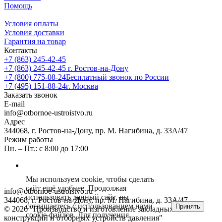
Помощь
Условия оплаты
Условия доставки
Гарантия на товар
Контакты
+7 (863) 245-42-45
+7 (863) 245-42-45
г. Ростов-на-Дону
+7 (800) 775-08-24
Бесплатный звонок по России
+7 (495) 151-88-24
г. Москва
Заказать звонок
E-mail
info@otbornoe-ustroistvo.ru
Адрес
344068, г. Ростов-на-Дону, пр. М. Нагибина, д. 33А/47
Режим работы
Пн. – Пт.: с 8:00 до 17:00
Мы используем cookie, чтобы сделать
сайт ещё удобнее. Продолжая
info@otbornoe-ustroistvo.ru
использовать данный сайт, вы
344068, г. Ростов-на-Дону, пр. М. Нагибина, д. 33А/47
соглашаетесь с использованием нами
Принять
© 2026 "Производство и изготовление закладных
cookie-файлов. Для получения
конструкций и отборных устройств давления"