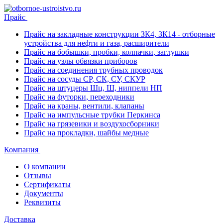
Прайс
Прайс на закладные конструкции ЗК4, ЗК14 - отборные
устройства для нефти и газа, расширители
Прайс на бобышки, пробки, колпачки, заглушки
Прайс на узлы обвязки приборов
Прайс на соединения трубных проводок
Прайс на сосуды СР, СК, СУ, СКУР
Прайс на штуцеры Шц, Ш, ниппели НП
Прайс на футорки, переходники
Прайс на краны, вентили, клапаны
Прайс на импульсные трубки Перкинса
Прайс на грязевики и воздухосборники
Прайс на прокладки, шайбы медные
Компания
О компании
Отзывы
Сертификаты
Документы
Реквизиты
Доставка