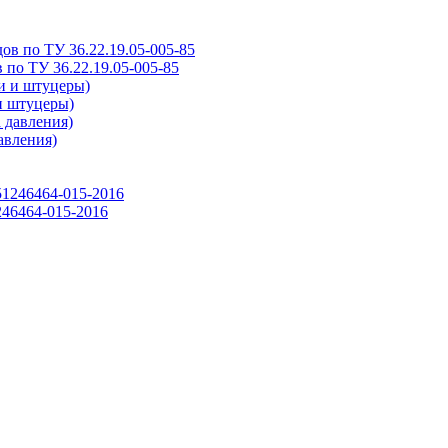
 по ТУ 36.22.19.05-005-85
и штуцеры)
авления)
46464-015-2016