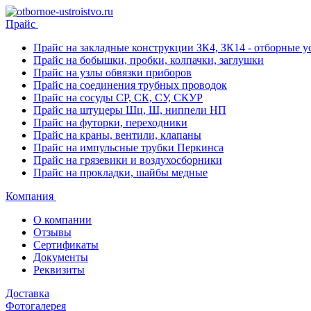
Прайс
Прайс на закладные конструкции ЗК4, ЗК14 - отборные ус
Прайс на бобышки, пробки, колпачки, заглушки
Прайс на узлы обвязки приборов
Прайс на соединения трубных проводок
Прайс на сосуды СР, СК, СУ, СКУР
Прайс на штуцеры Шц, Ш, ниппели НП
Прайс на футорки, переходники
Прайс на краны, вентили, клапаны
Прайс на импульсные трубки Перкинса
Прайс на грязевики и воздухосборники
Прайс на прокладки, шайбы медные
Компания
О компании
Отзывы
Сертификаты
Документы
Реквизиты
Доставка
Фотогалерея