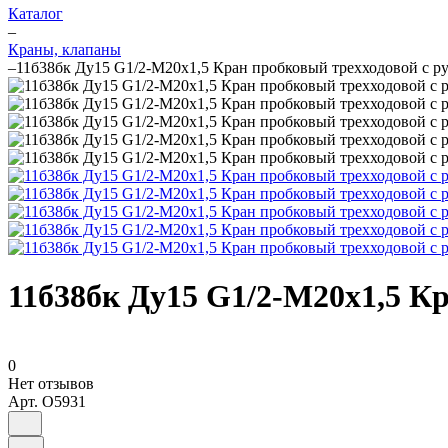
Каталог
–
Краны, клапаны
–
11б38бк Ду15 G1/2-М20х1,5 Кран пробковый трехходовой с р
11б38бк Ду15 G1/2-М20х1,5 К
0
Нет отзывов
Арт.
O5931