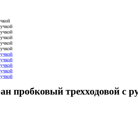
учкой
ран пробковый трехходовой с р