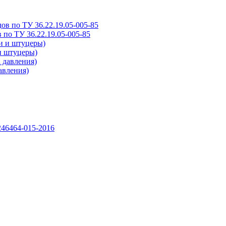
 по ТУ 36.22.19.05-005-85
и штуцеры)
авления)
46464-015-2016