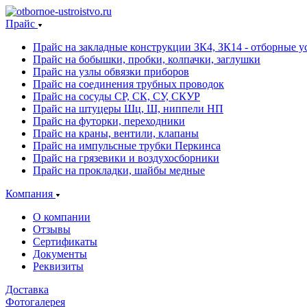
Прайс
Прайс на закладные конструкции ЗК4, ЗК14 - отборные ус
Прайс на бобышки, пробки, колпачки, заглушки
Прайс на узлы обвязки приборов
Прайс на соединения трубных проводок
Прайс на сосуды СР, СК, СУ, СКУР
Прайс на штуцеры Шц, Ш, ниппели НП
Прайс на футорки, переходники
Прайс на краны, вентили, клапаны
Прайс на импульсные трубки Перкинса
Прайс на грязевики и воздухосборники
Прайс на прокладки, шайбы медные
Компания
О компании
Отзывы
Сертификаты
Документы
Реквизиты
Доставка
Фотогалерея