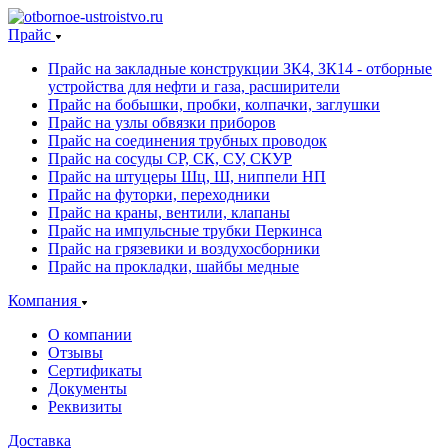
Прайс
Прайс на закладные конструкции ЗК4, ЗК14 - отборные
устройства для нефти и газа, расширители
Прайс на бобышки, пробки, колпачки, заглушки
Прайс на узлы обвязки приборов
Прайс на соединения трубных проводок
Прайс на сосуды СР, СК, СУ, СКУР
Прайс на штуцеры Шц, Ш, ниппели НП
Прайс на футорки, переходники
Прайс на краны, вентили, клапаны
Прайс на импульсные трубки Перкинса
Прайс на грязевики и воздухосборники
Прайс на прокладки, шайбы медные
Компания
О компании
Отзывы
Сертификаты
Документы
Реквизиты
Доставка