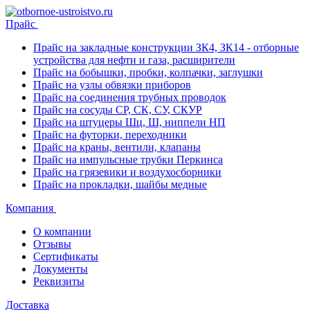
Прайс
Прайс на закладные конструкции ЗК4, ЗК14 - отборные
устройства для нефти и газа, расширители
Прайс на бобышки, пробки, колпачки, заглушки
Прайс на узлы обвязки приборов
Прайс на соединения трубных проводок
Прайс на сосуды СР, СК, СУ, СКУР
Прайс на штуцеры Шц, Ш, ниппели НП
Прайс на футорки, переходники
Прайс на краны, вентили, клапаны
Прайс на импульсные трубки Перкинса
Прайс на грязевики и воздухосборники
Прайс на прокладки, шайбы медные
Компания
О компании
Отзывы
Сертификаты
Документы
Реквизиты
Доставка