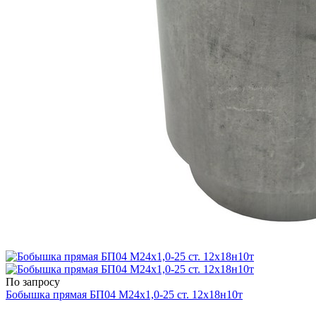
По запросу
Бобышка прямая БП04 М24х1,0-25 ст. 12х18н10т