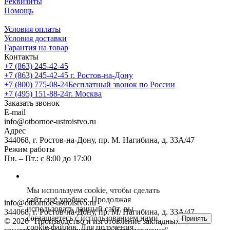
Реквизиты
Помощь
Условия оплаты
Условия доставки
Гарантия на товар
Контакты
+7 (863) 245-42-45
+7 (863) 245-42-45
г. Ростов-на-Дону
+7 (800) 775-08-24
Бесплатный звонок по России
+7 (495) 151-88-24
г. Москва
Заказать звонок
E-mail
info@otbornoe-ustroistvo.ru
Адрес
344068, г. Ростов-на-Дону, пр. М. Нагибина, д. 33А/47
Режим работы
Пн. – Пт.: с 8:00 до 17:00
Мы используем cookie, чтобы сделать
сайт ещё удобнее. Продолжая
info@otbornoe-ustroistvo.ru
использовать данный сайт, вы
344068, г. Ростов-на-Дону, пр. М. Нагибина, д. 33А/47
соглашаетесь с использованием нами
Принять
© 2026 "Производство и изготовление закладных
cookie-файлов. Для получения