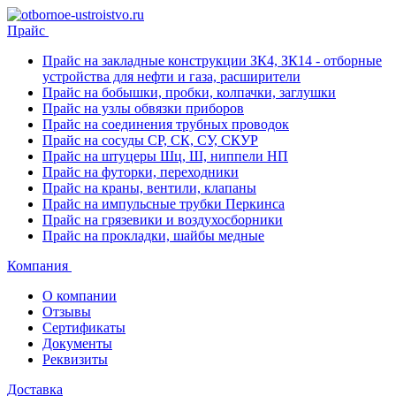
Прайс
Прайс на закладные конструкции ЗК4, ЗК14 - отборные
устройства для нефти и газа, расширители
Прайс на бобышки, пробки, колпачки, заглушки
Прайс на узлы обвязки приборов
Прайс на соединения трубных проводок
Прайс на сосуды СР, СК, СУ, СКУР
Прайс на штуцеры Шц, Ш, ниппели НП
Прайс на футорки, переходники
Прайс на краны, вентили, клапаны
Прайс на импульсные трубки Перкинса
Прайс на грязевики и воздухосборники
Прайс на прокладки, шайбы медные
Компания
О компании
Отзывы
Сертификаты
Документы
Реквизиты
Доставка