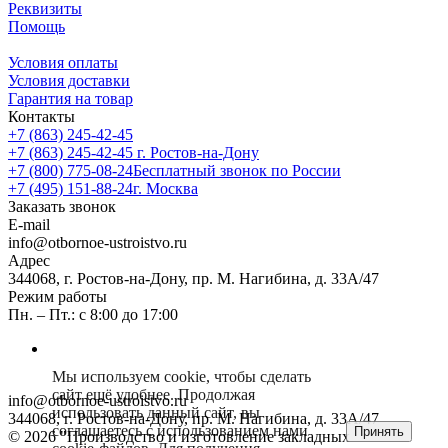
Реквизиты
Помощь
Условия оплаты
Условия доставки
Гарантия на товар
Контакты
+7 (863) 245-42-45
+7 (863) 245-42-45
г. Ростов-на-Дону
+7 (800) 775-08-24
Бесплатный звонок по России
+7 (495) 151-88-24
г. Москва
Заказать звонок
E-mail
info@otbornoe-ustroistvo.ru
Адрес
344068, г. Ростов-на-Дону, пр. М. Нагибина, д. 33А/47
Режим работы
Пн. – Пт.: с 8:00 до 17:00
Мы используем cookie, чтобы сделать
сайт ещё удобнее. Продолжая
info@otbornoe-ustroistvo.ru
использовать данный сайт, вы
344068, г. Ростов-на-Дону, пр. М. Нагибина, д. 33А/47
соглашаетесь с использованием нами
Принять
© 2026 "Производство и изготовление закладных