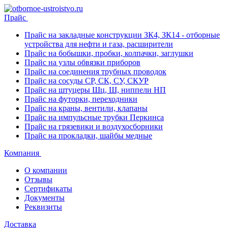
Прайс
Прайс на закладные конструкции ЗК4, ЗК14 - отборные
устройства для нефти и газа, расширители
Прайс на бобышки, пробки, колпачки, заглушки
Прайс на узлы обвязки приборов
Прайс на соединения трубных проводок
Прайс на сосуды СР, СК, СУ, СКУР
Прайс на штуцеры Шц, Ш, ниппели НП
Прайс на футорки, переходники
Прайс на краны, вентили, клапаны
Прайс на импульсные трубки Перкинса
Прайс на грязевики и воздухосборники
Прайс на прокладки, шайбы медные
Компания
О компании
Отзывы
Сертификаты
Документы
Реквизиты
Доставка