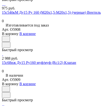
975 руб.
15с54бкМ Ду15 Ру 160 (М20х1,5-М20х1,5) (черные) Вентиль
0
Изготавливается под заказ
Арт.
O5908
В корзину
В корзине
Быстрый просмотр
2 988 руб.
15с68нж Ду15 Ру160 муф/муф (Rc1/2) Клапан
0
В наличии
Арт.
O5909
В корзину
В корзине
Быстрый просмотр