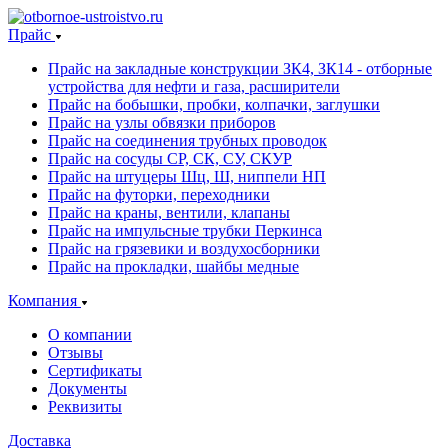
Прайс
Прайс на закладные конструкции ЗК4, ЗК14 - отборные
устройства для нефти и газа, расширители
Прайс на бобышки, пробки, колпачки, заглушки
Прайс на узлы обвязки приборов
Прайс на соединения трубных проводок
Прайс на сосуды СР, СК, СУ, СКУР
Прайс на штуцеры Шц, Ш, ниппели НП
Прайс на футорки, переходники
Прайс на краны, вентили, клапаны
Прайс на импульсные трубки Перкинса
Прайс на грязевики и воздухосборники
Прайс на прокладки, шайбы медные
Компания
О компании
Отзывы
Сертификаты
Документы
Реквизиты
Доставка