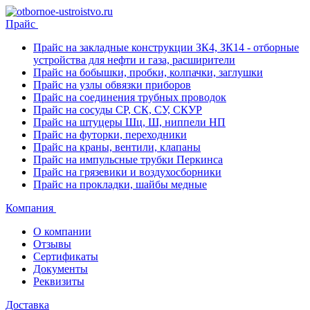
Прайс
Прайс на закладные конструкции ЗК4, ЗК14 - отборные
устройства для нефти и газа, расширители
Прайс на бобышки, пробки, колпачки, заглушки
Прайс на узлы обвязки приборов
Прайс на соединения трубных проводок
Прайс на сосуды СР, СК, СУ, СКУР
Прайс на штуцеры Шц, Ш, ниппели НП
Прайс на футорки, переходники
Прайс на краны, вентили, клапаны
Прайс на импульсные трубки Перкинса
Прайс на грязевики и воздухосборники
Прайс на прокладки, шайбы медные
Компания
О компании
Отзывы
Сертификаты
Документы
Реквизиты
Доставка