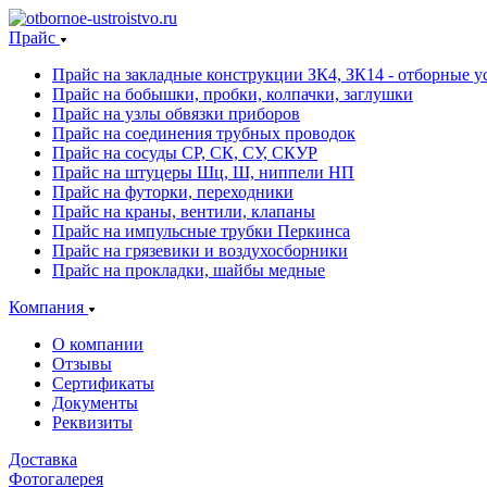
Прайс
Прайс на закладные конструкции ЗК4, ЗК14 - отборные ус
Прайс на бобышки, пробки, колпачки, заглушки
Прайс на узлы обвязки приборов
Прайс на соединения трубных проводок
Прайс на сосуды СР, СК, СУ, СКУР
Прайс на штуцеры Шц, Ш, ниппели НП
Прайс на футорки, переходники
Прайс на краны, вентили, клапаны
Прайс на импульсные трубки Перкинса
Прайс на грязевики и воздухосборники
Прайс на прокладки, шайбы медные
Компания
О компании
Отзывы
Сертификаты
Документы
Реквизиты
Доставка
Фотогалерея