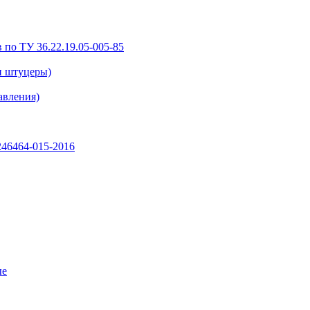
 по ТУ 36.22.19.05-005-85
и штуцеры)
авления)
46464-015-2016
ые