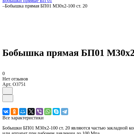
Бобышки прямые БП 01
–
Бобышка прямая БП01 М30х2-100 ст. 20
Бобышка прямая БП01 М30х2-1
0
Нет отзывов
Арт.
O3751
Все характеристики
Бобышки БП01 М30х2-100 ст. 20 являются частью закладной к
или аппарат при рабочем давлении до 100 Мпа.