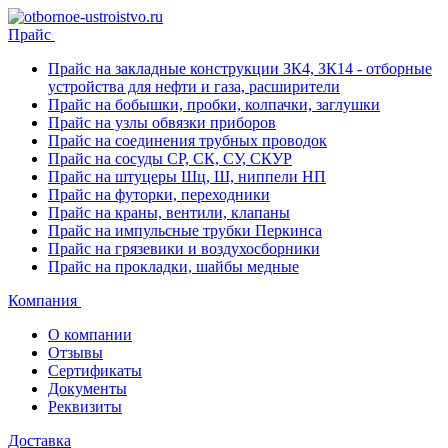
Прайс
Прайс на закладные конструкции ЗК4, ЗК14 - отборные
устройства для нефти и газа, расширители
Прайс на бобышки, пробки, колпачки, заглушки
Прайс на узлы обвязки приборов
Прайс на соединения трубных проводок
Прайс на сосуды СР, СК, СУ, СКУР
Прайс на штуцеры Шц, Ш, ниппели НП
Прайс на футорки, переходники
Прайс на краны, вентили, клапаны
Прайс на импульсные трубки Перкинса
Прайс на грязевики и воздухосборники
Прайс на прокладки, шайбы медные
Компания
О компании
Отзывы
Сертификаты
Документы
Реквизиты
Доставка