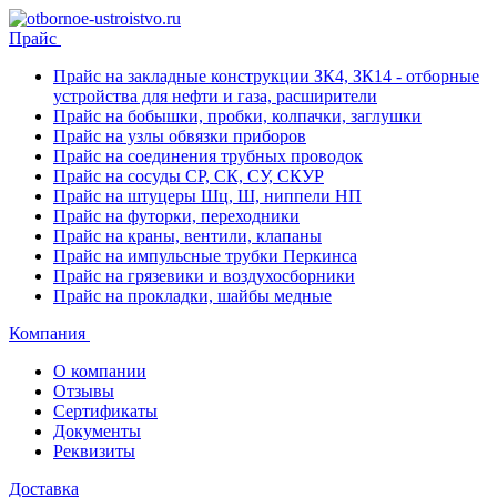
Прайс
Прайс на закладные конструкции ЗК4, ЗК14 - отборные
устройства для нефти и газа, расширители
Прайс на бобышки, пробки, колпачки, заглушки
Прайс на узлы обвязки приборов
Прайс на соединения трубных проводок
Прайс на сосуды СР, СК, СУ, СКУР
Прайс на штуцеры Шц, Ш, ниппели НП
Прайс на футорки, переходники
Прайс на краны, вентили, клапаны
Прайс на импульсные трубки Перкинса
Прайс на грязевики и воздухосборники
Прайс на прокладки, шайбы медные
Компания
О компании
Отзывы
Сертификаты
Документы
Реквизиты
Доставка