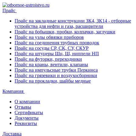
Прайс
Прайс на закладные конструкции ЗК4, ЗК14 - отборные
устройства для нефти и газа, расширители
Прайс на бобышки, пробки, колпачки, заглушки
Прайс на узлы обвязки приборов
Прайс на соединения трубных проводок
Прайс на сосуды СР, СК, СУ, СКУР
Прайс на штуцеры Шц, Ш, ниппели НП
Прайс на футорки, переходники
Прайс на краны, вентили, клапаны
Прайс на импульсные трубки Перкинса
Прайс на грязевики и воздухосборники
Прайс на прокладки, шайбы медные
Компания
О компании
Отзывы
Сертификаты
Документы
Реквизиты
Доставка