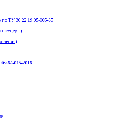
 по ТУ 36.22.19.05-005-85
и штуцеры)
авления)
46464-015-2016
ые