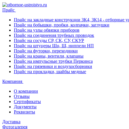
Прайс
Прайс на закладные конструкции ЗК4, ЗК14 - отборные ус
Прайс на бобышки, пробки, колпачки, заглушки
Прайс на узлы обвязки приборов
Прайс на соединения трубных проводок
Прайс на сосуды СР, СК, СУ, СКУР
Прайс на штуцеры Шц, Ш, ниппели НП
Прайс на футорки, переходники
Прайс на краны, вентили, клапаны
Прайс на импульсные трубки Перкинса
Прайс на грязевики и воздухосборники
Прайс на прокладки, шайбы медные
Компания
О компании
Отзывы
Сертификаты
Документы
Реквизиты
Доставка
Фотогалерея