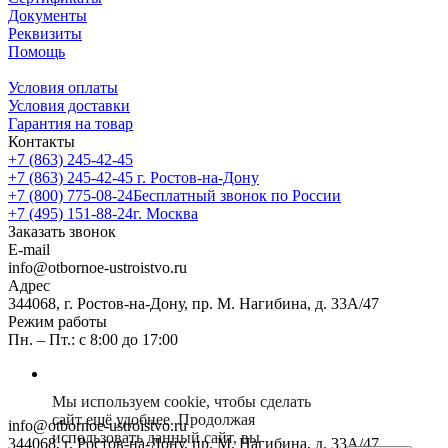
Документы
Реквизиты
Помощь
Условия оплаты
Условия доставки
Гарантия на товар
Контакты
+7 (863) 245-42-45
+7 (863) 245-42-45
г. Ростов-на-Дону
+7 (800) 775-08-24
Бесплатный звонок по России
+7 (495) 151-88-24
г. Москва
Заказать звонок
E-mail
info@otbornoe-ustroistvo.ru
Адрес
344068, г. Ростов-на-Дону, пр. М. Нагибина, д. 33А/47
Режим работы
Пн. – Пт.: с 8:00 до 17:00
Мы используем cookie, чтобы сделать
сайт ещё удобнее. Продолжая
info@otbornoe-ustroistvo.ru
использовать данный сайт, вы
344068, г. Ростов-на-Дону, пр. М. Нагибина, д. 33А/47