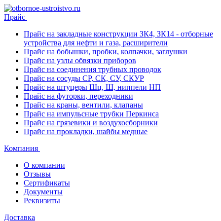
Прайс
Прайс на закладные конструкции ЗК4, ЗК14 - отборные
устройства для нефти и газа, расширители
Прайс на бобышки, пробки, колпачки, заглушки
Прайс на узлы обвязки приборов
Прайс на соединения трубных проводок
Прайс на сосуды СР, СК, СУ, СКУР
Прайс на штуцеры Шц, Ш, ниппели НП
Прайс на футорки, переходники
Прайс на краны, вентили, клапаны
Прайс на импульсные трубки Перкинса
Прайс на грязевики и воздухосборники
Прайс на прокладки, шайбы медные
Компания
О компании
Отзывы
Сертификаты
Документы
Реквизиты
Доставка