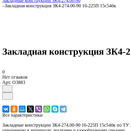
Закладные конструкции ЗК4-274.00-90
–
Закладная конструкция ЗК4-274.00-90 16-225П 15с54бк
Закладная конструкция ЗК4-27
0
Нет отзывов
Арт.
O3883
Все характеристики
Закладные конструкции ЗК4-274.00-90 16-225П 15с54бк по ТУ 3
отношению к материалу, жидкими и газообразными средами.