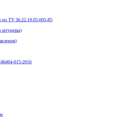
 по ТУ 36.22.19.05-005-85
и штуцеры)
авления)
46464-015-2016
ые