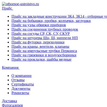
Прайс
Прайс на закладные конструкции ЗК4, ЗК14 - отборные ус
Прайс на бобышки, пробки, колпачки, заглушки
Прайс на узлы обвязки приборов
Прайс на соединения трубных проводок
Прайс на сосуды СР, СК, СУ, СКУР
Прайс на штуцеры Шц, Ш, ниппели НП
Прайс на футорки, переходники
Прайс на краны, вентили, клапаны
Прайс на импульсные трубки Перкинса
Прайс на грязевики и воздухосборники
Прайс на прокладки, шайбы медные
Компания
О компании
Отзывы
Сертификаты
Документы
Реквизиты
Доставка
Фотогалерея