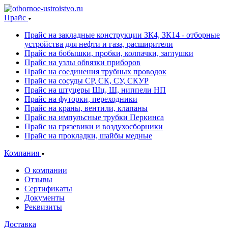
Прайс
Прайс на закладные конструкции ЗК4, ЗК14 - отборные
устройства для нефти и газа, расширители
Прайс на бобышки, пробки, колпачки, заглушки
Прайс на узлы обвязки приборов
Прайс на соединения трубных проводок
Прайс на сосуды СР, СК, СУ, СКУР
Прайс на штуцеры Шц, Ш, ниппели НП
Прайс на футорки, переходники
Прайс на краны, вентили, клапаны
Прайс на импульсные трубки Перкинса
Прайс на грязевики и воздухосборники
Прайс на прокладки, шайбы медные
Компания
О компании
Отзывы
Сертификаты
Документы
Реквизиты
Доставка