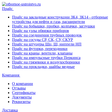
Прайс
Прайс на закладные конструкции ЗК4, ЗК14 - отборные
устройства для нефти и газа, расширители
Прайс на бобышки, пробки, колпачки, заглушки
Прайс на узлы обвязки приборов
Прайс на соединения трубных проводок
Прайс на сосуды СР, СК, СУ, СКУР
Прайс на штуцеры Шц, Ш, ниппели НП
Прайс на футорки, переходники
Прайс на краны, вентили, клапаны
Прайс на импульсные трубки Перкинса
Прайс на грязевики и воздухосборники
Прайс на прокладки, шайбы медные
Компания
О компании
Отзывы
Сертификаты
Документы
Реквизиты
Доставка