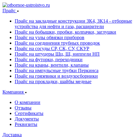
Прайс
Прайс на закладные конструкции ЗК4, ЗК14 - отборные
устройства для нефти и газа, расширители
Прайс на бобышки, пробки, колпачки, заглушки
Прайс на узлы обвязки приборов
Прайс на соединения трубных проводок
Прайс на сосуды СР, СК, СУ, СКУР
Прайс на штуцеры Шц, Ш, ниппели НП
Прайс на футорки, переходники
Прайс на краны, вентили, клапаны
Прайс на импульсные трубки Перкинса
Прайс на грязевики и воздухосборники
Прайс на прокладки, шайбы медные
Компания
О компании
Отзывы
Сертификаты
Документы
Реквизиты
Доставка