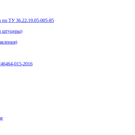
 по ТУ 36.22.19.05-005-85
и штуцеры)
авления)
46464-015-2016
ые