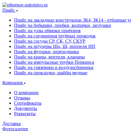
Прайс
Прайс на закладные конструкции ЗК4, ЗК14 - отборные ус
Прайс на бобышки, пробки, колпачки, заглушки
Прайс на узлы обвязки приборов
Прайс на соединения трубных проводок
Прайс на сосуды СР, СК, СУ, СКУР
Прайс на штуцеры Шц, Ш, ниппели НП
Прайс на футорки, переходники
Прайс на краны, вентили, клапаны
Прайс на импульсные трубки Перкинса
Прайс на грязевики и воздухосборники
Прайс на прокладки, шайбы медные
Компания
О компании
Отзывы
Сертификаты
Документы
Реквизиты
Доставка
Фотогалерея