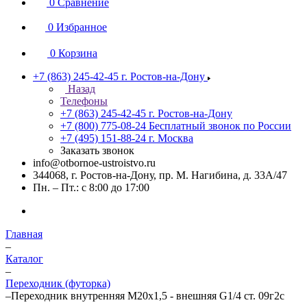
0
Сравнение
0
Избранное
0
Корзина
+7 (863) 245-42-45
г. Ростов-на-Дону
Назад
Телефоны
+7 (863) 245-42-45
г. Ростов-на-Дону
+7 (800) 775-08-24
Бесплатный звонок по России
+7 (495) 151-88-24
г. Москва
Заказать звонок
info@otbornoe-ustroistvo.ru
344068, г. Ростов-на-Дону, пр. М. Нагибина, д. 33А/47
Пн. – Пт.: с 8:00 до 17:00
Главная
–
Каталог
–
Переходник (футорка)
–
Переходник внутренняя М20х1,5 - внешняя G1/4 ст. 09г2с