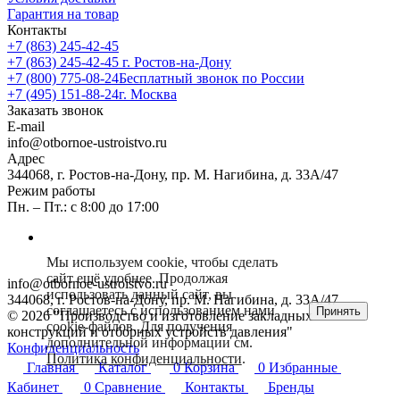
Гарантия на товар
Контакты
+7 (863) 245-42-45
+7 (863) 245-42-45
г. Ростов-на-Дону
+7 (800) 775-08-24
Бесплатный звонок по России
+7 (495) 151-88-24
г. Москва
Заказать звонок
E-mail
info@otbornoe-ustroistvo.ru
Адрес
344068, г. Ростов-на-Дону, пр. М. Нагибина, д. 33А/47
Режим работы
Пн. – Пт.: с 8:00 до 17:00
Мы используем cookie, чтобы сделать
сайт ещё удобнее. Продолжая
info@otbornoe-ustroistvo.ru
использовать данный сайт, вы
344068, г. Ростов-на-Дону, пр. М. Нагибина, д. 33А/47
соглашаетесь с использованием нами
Принять
© 2026 "Производство и изготовление закладных
cookie-файлов. Для получения
конструкций и отборных устройств давления"
дополнительной информации см.
Конфиденциальность
Политика конфиденциальности
.
Главная
Каталог
0
Корзина
0
Избранные
Кабинет
0
Сравнение
Контакты
Бренды