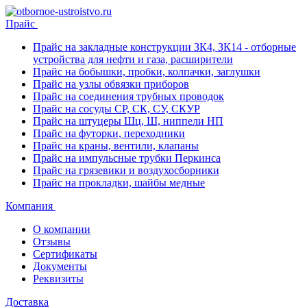
Прайс
Прайс на закладные конструкции ЗК4, ЗК14 - отборные
устройства для нефти и газа, расширители
Прайс на бобышки, пробки, колпачки, заглушки
Прайс на узлы обвязки приборов
Прайс на соединения трубных проводок
Прайс на сосуды СР, СК, СУ, СКУР
Прайс на штуцеры Шц, Ш, ниппели НП
Прайс на футорки, переходники
Прайс на краны, вентили, клапаны
Прайс на импульсные трубки Перкинса
Прайс на грязевики и воздухосборники
Прайс на прокладки, шайбы медные
Компания
О компании
Отзывы
Сертификаты
Документы
Реквизиты
Доставка