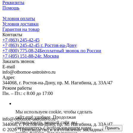
Реквизиты
Помощь
Условия оплаты
Условия доставки
Гарантия на товар
Контакты
+7 (863) 245-42-45
+7 (863) 245-42-45
г. Ростов-на-Дону
+7 (800) 775-08-24
Бесплатный звонок по России
+7 (495) 151-88-24
г. Москва
Заказать звонок
E-mail
info@otbornoe-ustroistvo.ru
Адрес
344068, г. Ростов-на-Дону, пр. М. Нагибина, д. 33А/47
Режим работы
Пн. – Пт.: с 8:00 до 17:00
Мы используем cookie, чтобы сделать
сайт ещё удобнее. Продолжая
info@otbornoe-ustroistvo.ru
использовать данный сайт, вы
344068, г. Ростов-на-Дону, пр. М. Нагибина, д. 33А/47
соглашаетесь с использованием нами
Принять
© 2026 "Производство и изготовление закладных