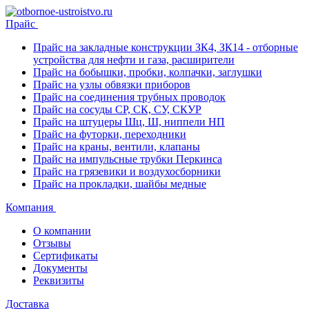
Прайс
Прайс на закладные конструкции ЗК4, ЗК14 - отборные
устройства для нефти и газа, расширители
Прайс на бобышки, пробки, колпачки, заглушки
Прайс на узлы обвязки приборов
Прайс на соединения трубных проводок
Прайс на сосуды СР, СК, СУ, СКУР
Прайс на штуцеры Шц, Ш, ниппели НП
Прайс на футорки, переходники
Прайс на краны, вентили, клапаны
Прайс на импульсные трубки Перкинса
Прайс на грязевики и воздухосборники
Прайс на прокладки, шайбы медные
Компания
О компании
Отзывы
Сертификаты
Документы
Реквизиты
Доставка