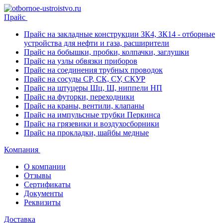
Прайс
Прайс на закладные конструкции ЗК4, ЗК14 - отборные
устройства для нефти и газа, расширители
Прайс на бобышки, пробки, колпачки, заглушки
Прайс на узлы обвязки приборов
Прайс на соединения трубных проводок
Прайс на сосуды СР, СК, СУ, СКУР
Прайс на штуцеры Шц, Ш, ниппели НП
Прайс на футорки, переходники
Прайс на краны, вентили, клапаны
Прайс на импульсные трубки Перкинса
Прайс на грязевики и воздухосборники
Прайс на прокладки, шайбы медные
Компания
О компании
Отзывы
Сертификаты
Документы
Реквизиты
Доставка